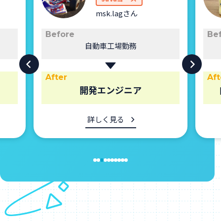
msk.lagさん
Before
Be
自動車工場勤務
After
Aft
開発エンジニア
詳しく見る