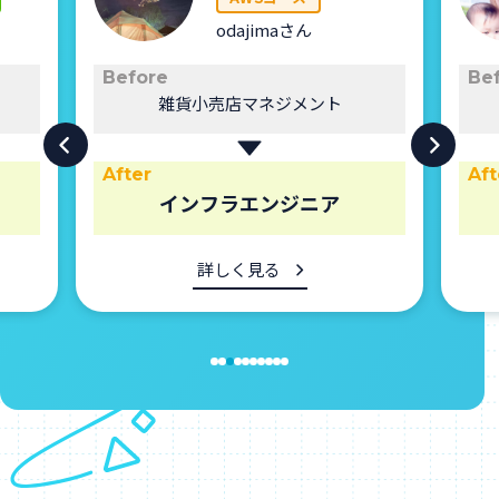
Naoさん
Before
Be
専業主婦
After
Aft
Webデザイナー
詳しく見る